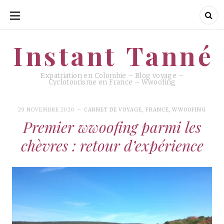
ALLER
AU
CONTENU
Instant Tanné
Instant Tanné
Expatriation en Colombie – Blog voyage –
Cyclotourisme en France – Wwoofing
29 NOVEMBRE 2020
CARNET DE VOYAGE
,
FRANCE
,
WWOOFING
Premier wwoofing parmi les
chèvres : retour d’expérience