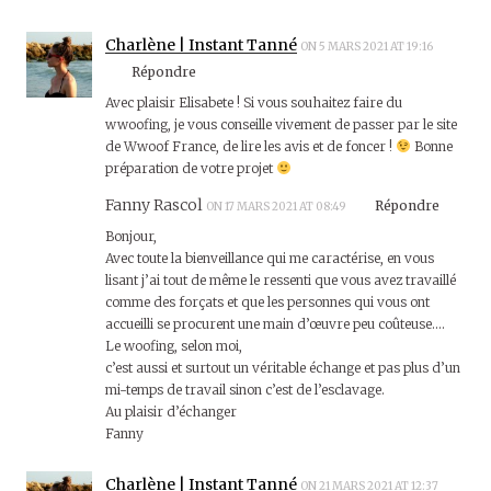
Charlène | Instant Tanné
ON 5 MARS 2021 AT 19:16
Répondre
Avec plaisir Elisabete ! Si vous souhaitez faire du
wwoofing, je vous conseille vivement de passer par le site
de Wwoof France, de lire les avis et de foncer !
Bonne
préparation de votre projet
Fanny Rascol
Répondre
ON 17 MARS 2021 AT 08:49
Bonjour,
Avec toute la bienveillance qui me caractérise, en vous
lisant j’ai tout de même le ressenti que vous avez travaillé
comme des forçats et que les personnes qui vous ont
accueilli se procurent une main d’œuvre peu coûteuse….
Le woofing, selon moi,
c’est aussi et surtout un véritable échange et pas plus d’un
mi-temps de travail sinon c’est de l’esclavage.
Au plaisir d’échanger
Fanny
Charlène | Instant Tanné
ON 21 MARS 2021 AT 12:37