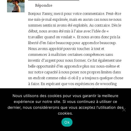
Répondre
Bonjour Fanny, merci pour votre commentaire. Peut-être
me suis-je mal exprimée, mais en aucun cas nous ne nous
sommes sentis ni avons été exploités. Au contraire. Dès le
début, nous avons été mis à l’aise avec l’idée de «
travailler quand on voulait ». Et nous avons donc pris la
liberté d’en faire beaucoup pour apprendre beaucoup.
Nous avons apprécié pouvoir toucher à tout et
commencer à maîtriser certaines compétences sans
investir d’argent pour nous former. Ce fut également une
belle opportunité d’en apprendre plus sur nous-même et
sur notre capacité à nous poser nos propres limites dans
un endroit comme celui-ci où il y a toujours quelque chose
à faire. En espérant que vos expériences de wwoofing
vous satisfassent, il est en effet primordial que dans ce
type de relation chaque partie se respecte et soit respectée
Nous utilisons des cookies pour vous garantir la meilleure
expérience sur notre site. Si vous continuez à utiliser ce
dernier, nous considérerons que vous acceptez l'utilisation des
cookies.
Megane Mercier
ON 22 MARS 2022 AT 12:39
Répondre
Ok
Quel joli partage, merci beaucoup. Je viens de quitter la