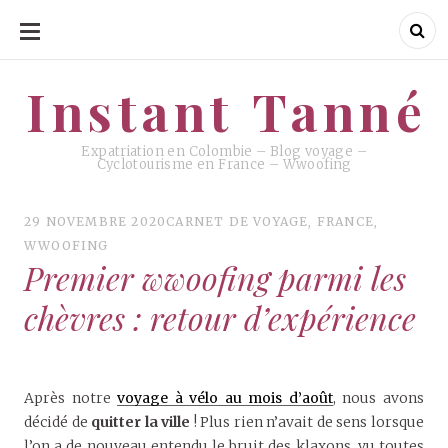
ALLER
AU
CONTENU
Instant Tanné
Instant Tanné
Expatriation en Colombie – Blog voyage –
Cyclotourisme en France – Wwoofing
29 NOVEMBRE 2020
CARNET DE VOYAGE
,
FRANCE
,
WWOOFING
Premier wwoofing parmi les
chèvres : retour d’expérience
Après notre
voyage à vélo au mois d’août
, nous avons
décidé de
quitter la ville
! Plus rien n’avait de sens lorsque
l’on a de nouveau entendu le bruit des klaxons, vu toutes