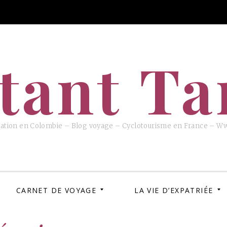
tant T
iation en Colombie – Blog voyage – Cyclotourisme en France – W
CARNET DE VOYAGE
LA VIE D’EXPATRIÉE