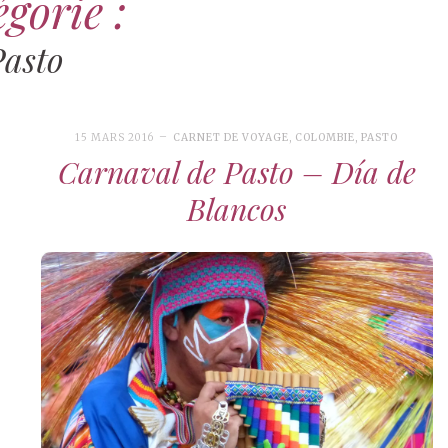
gorie :
Pasto
15 MARS 2016
CARNET DE VOYAGE
,
COLOMBIE
,
PASTO
Carnaval de Pasto – Día de
Blancos