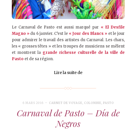
Le Carnaval de Pasto est aussi marqué par
« El Desfile
Magno »
du 6 janvier. C’est le
« Jour des Blancs »
et le jour
pour admirer le travail des artistes du Carnaval. Les chars,
les « grosses têtes » et les troupes de musiciens se mêlent
et montrent la
grande richesse culturelle de la ville de
Pasto
et de sa région.
Lire la suite de
6 MARS 2016
CARNET DE VOYAGE
,
COLOMBIE
,
PASTO
Carnaval de Pasto – Día de
Negros