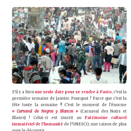
S’il y a bien
une seule date pour se rendre à Pasto
, c’est la
première semaine de janvier. Pourquoi ? Parce que c’est la
fête toute la semaine !! C’est le moment de l’énorme
« Carnaval de Negros y Blancos »
(Carnaval des Noirs et
Blancs) ! Celui-ci est inscrit au
Patrimoine culturel
immatériel de l’humanité
de l’UNESCO, une raison de plus
pour le découvrir.