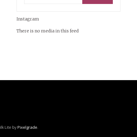
sujets, je suis devenue traductrice !
Sur mon blog, je vous partage mes voyages, mes
Instagram
coups de cœur, ma magnifique année passée en
Colombie ainsi que mon dernier voyage à vélo en
There is no media in this feed
France !
lk Lite by
Pixelgrade
.