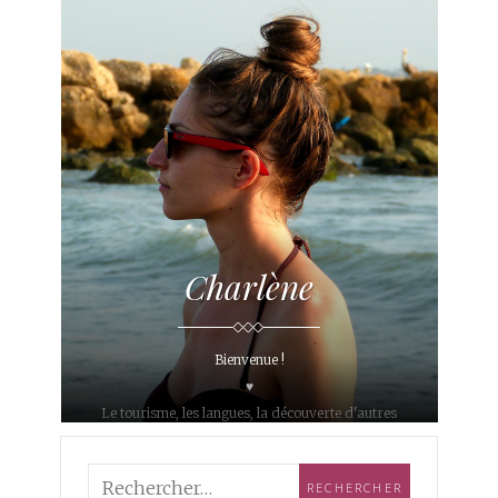
Charlène
Bienvenue !
♥
Le tourisme, les langues, la découverte d'autres
cultures... c'est ce qui m'anime depuis plusieurs
années.
Après avoir consacré mes études à différents