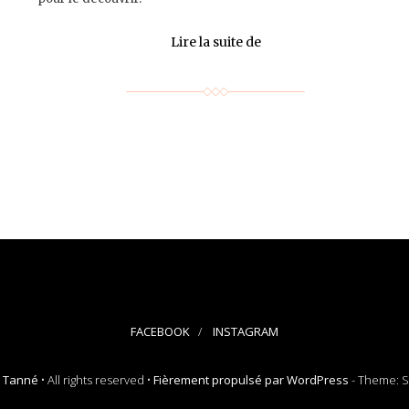
Lire la suite de
FACEBOOK
INSTAGRAM
t Tanné
• All rights reserved •
Fièrement propulsé par WordPress
-
Theme: Si