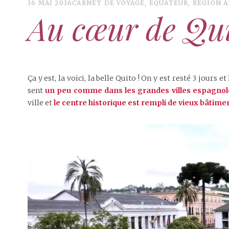
16 MAI 2016
CARNET DE VOYAGE
,
EQUATEUR
,
RÉGION 
Au cœur de Qu
Ça y est, la voici, la belle Quito ! On y est resté 3 jou
sent
un peu comme dans les grandes villes espagnol
ville et
le centre historique est rempli de vieux bâtime