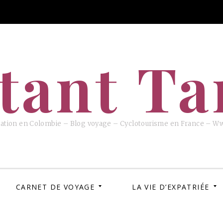
tant T
iation en Colombie – Blog voyage – Cyclotourisme en France – W
CARNET DE VOYAGE
LA VIE D’EXPATRIÉE