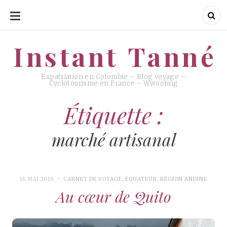
ALLER
AU
CONTENU
Instant Tanné
Instant Tanné
Expatriation en Colombie – Blog voyage –
Cyclotourisme en France – Wwoofing
Étiquette :
marché artisanal
16 MAI 2016
CARNET DE VOYAGE
,
EQUATEUR
,
RÉGION ANDINE
Au cœur de Quito