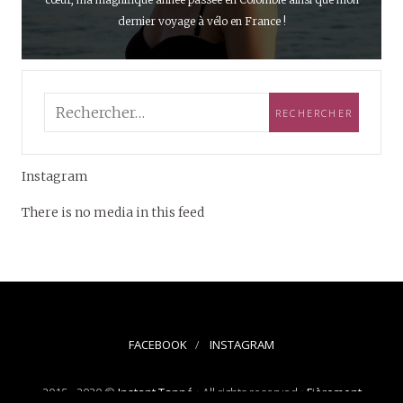
dernier voyage à vélo en France !
Instagram
There is no media in this feed
FACEBOOK
INSTAGRAM
2015 - 2020 ©
Instant Tanné
• All rights reserved •
Fièrement