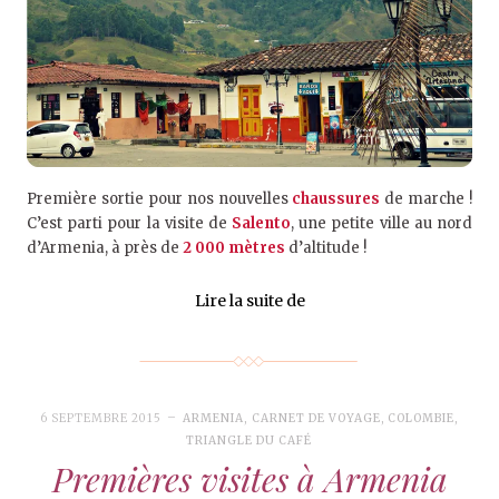
Première sortie pour nos nouvelles
chaussures
de marche !
C’est parti pour la visite de
Salento
, une petite ville au nord
d’Armenia, à près de
2 000 mètres
d’altitude !
Lire la suite de
6 SEPTEMBRE 2015
ARMENIA
,
CARNET DE VOYAGE
,
COLOMBIE
,
TRIANGLE DU CAFÉ
Premières visites à Armenia