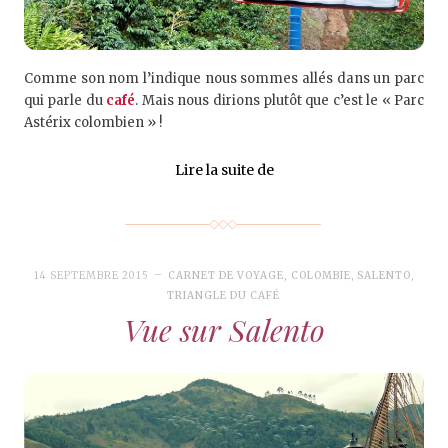
Comme son nom l’indique nous sommes allés dans un parc
qui parle du
café
. Mais nous dirions plutôt que c’est le « Parc
Astérix colombien » !
Lire la suite de
14 SEPTEMBRE 2015
CARNET DE VOYAGE
,
COLOMBIE
,
SALENTO
,
TRIANGLE DU CAFÉ
Vue sur Salento