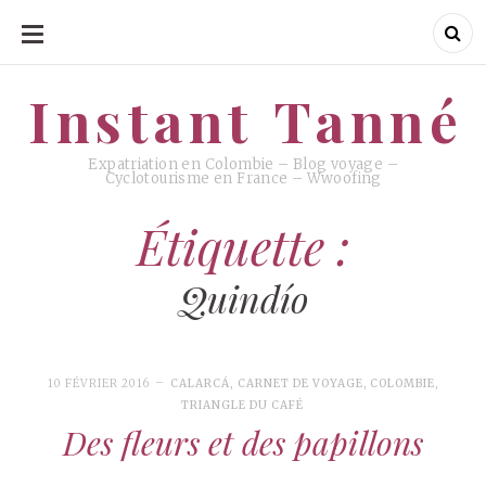
ALLER
AU
CONTENU
Instant Tanné
Instant Tanné
Expatriation en Colombie – Blog voyage –
Cyclotourisme en France – Wwoofing
Étiquette :
Quindío
10 FÉVRIER 2016
CALARCÁ
,
CARNET DE VOYAGE
,
COLOMBIE
,
TRIANGLE DU CAFÉ
Des fleurs et des papillons