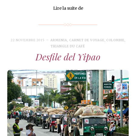
Lire la suite de
22 NOVEMBRE 2015
ARMENIA
,
CARNET DE VOYAGE
,
COLOMBIE
,
TRIANGLE DU CAFÉ
Desfile del Yipao