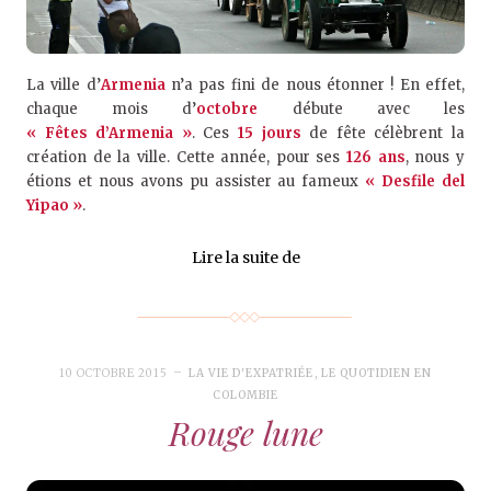
La ville d’
Armenia
n’a pas fini de nous étonner ! En effet,
chaque mois d’
octobre
débute avec les
« Fêtes d’Armenia »
. Ces
15 jours
de fête célèbrent la
création de la ville. Cette année, pour ses
126 ans
, nous y
étions et nous avons pu assister au fameux
« Desfile del
Yipao »
.
Lire la suite de
10 OCTOBRE 2015
LA VIE D'EXPATRIÉE
,
LE QUOTIDIEN EN
COLOMBIE
Rouge lune