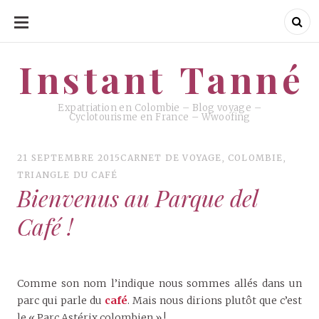
ALLER
AU
CONTENU
Instant Tanné
Instant Tanné
Expatriation en Colombie – Blog voyage –
Cyclotourisme en France – Wwoofing
21 SEPTEMBRE 2015
CARNET DE VOYAGE
,
COLOMBIE
,
TRIANGLE DU CAFÉ
Bienvenus au Parque del
Café !
Comme son nom l’indique nous sommes allés dans un
parc qui parle du
café
. Mais nous dirions plutôt que c’est
le « Parc Astérix colombien » !