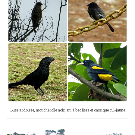
Buse ardoisée, moucherolle noir, ani à bec lisse et cassique cul-jaune