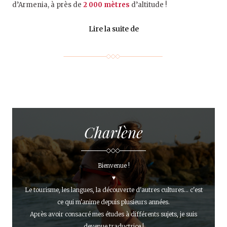
d’Armenia, à près de
2 000 mètres
d’altitude !
Lire la suite de
Charlène
Bienvenue !
♥
Le tourisme, les langues, la découverte d'autres cultures... c'est
ce qui m'anime depuis plusieurs années.
Après avoir consacré mes études à différents sujets, je suis
devenue traductrice !