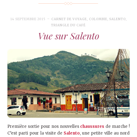
14 SEPTEMBRE 2015
CARNET DE VOYAGE
,
COLOMBIE
,
SALENTO
,
TRIANGLE DU CAFÉ
Vue sur Salento
Première sortie pour nos nouvelles
chaussures
de marche !
C’est parti pour la visite de
Salento
, une petite ville au nord