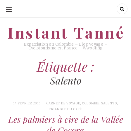
ALLER
AU
CONTENU
Instant Tanné
Instant Tanné
Expatriation en Colombie – Blog voyage –
Cyclotourisme en France – Wwoofing
Étiquette :
Salento
14 FÉVRIER 2016
CARNET DE VOYAGE
,
COLOMBIE
,
SALENTO
,
TRIANGLE DU CAFÉ
Les palmiers à cire de la Vallée
de Cocora