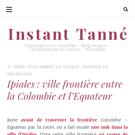
ALLER
AU
CONTENU
Instant Tanné
Instant Tanné
Expatriation en Colombie – Blog voyage –
Cyclotourisme en France – Wwoofing
27 MARS 2016
CARNET DE VOYAGE
,
PASSAGE DE
FRONTIÈRE
Ipiales : ville frontière entre
la Colombie et l’Equateur
Juste
avant de traverser la frontière
Colombie –
Equateur par la route, on a fait escale
une nuit dans la
ville d’Ipiales
. Dans cette ville frontière
on croise de