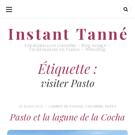
ALLER
AU
CONTENU
Instant Tanné
Instant Tanné
Expatriation en Colombie – Blog voyage –
Cyclotourisme en France – Wwoofing
Étiquette :
visiter Pasto
20 MARS 2016
CARNET DE VOYAGE
,
COLOMBIE
,
PASTO
Pasto et la lagune de la Cocha