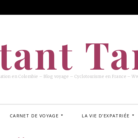
tant T
iation en Colombie – Blog voyage – Cyclotourisme en France – W
CARNET DE VOYAGE
LA VIE D’EXPATRIÉE