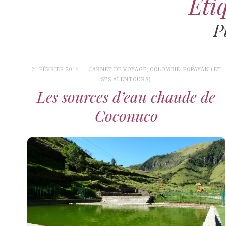
Étiq
P
21 FÉVRIER 2016
CARNET DE VOYAGE
,
COLOMBIE
,
POPAYÁN (ET
SES ALENTOURS)
Les sources d’eau chaude de
Coconuco