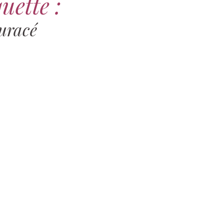
uette :
uracé