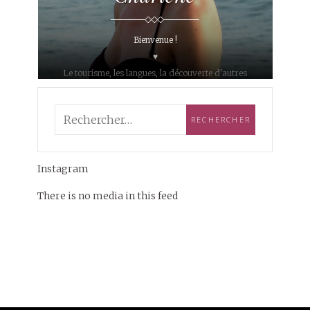
Bienvenue !
♥
Le tourisme, les langues, la découverte d'autres
cultures... c'est ce qui m'anime depuis plusieurs
années.
Après avoir consacré mes études à différents
sujets, je suis devenue traductrice !
Sur mon blog, je vous partage mes voyages, mes
Instagram
coups de cœur, ma magnifique année passée en
Colombie ainsi que mon dernier voyage à vélo en
There is no media in this feed
France !