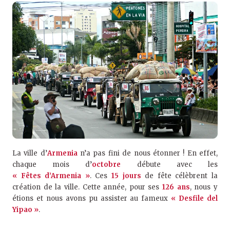
La ville d’
Armenia
n’a pas fini de nous étonner ! En effet,
chaque mois d’
octobre
débute avec les
« Fêtes d’Armenia »
. Ces
15 jours
de fête célèbrent la
création de la ville. Cette année, pour ses
126 ans
, nous y
étions et nous avons pu assister au fameux
« Desfile del
Yipao »
.