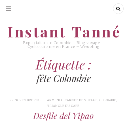
ALLER
AU
CONTENU
Instant Tanné
Instant Tanné
Expatriation en Colombie – Blog voyage –
Cyclotourisme en France – Wwoofing
Étiquette :
fête Colombie
22 NOVEMBRE 2015
ARMENIA
,
CARNET DE VOYAGE
,
COLOMBIE
,
TRIANGLE DU CAFÉ
Desfile del Yipao