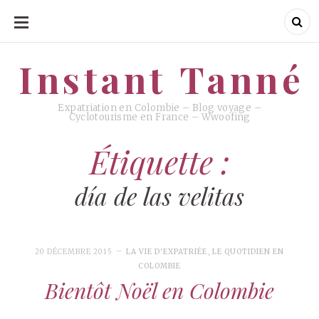
ALLER
AU
CONTENU
Instant Tanné
Instant Tanné
Expatriation en Colombie – Blog voyage –
Cyclotourisme en France – Wwoofing
Étiquette :
día de las velitas
20 DÉCEMBRE 2015
LA VIE D'EXPATRIÉE
,
LE QUOTIDIEN EN
COLOMBIE
Bientôt Noël en Colombie