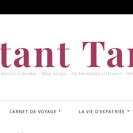
tant T
iation en Colombie – Blog voyage – Cyclotourisme en France – W
CARNET DE VOYAGE
LA VIE D’EXPATRIÉE