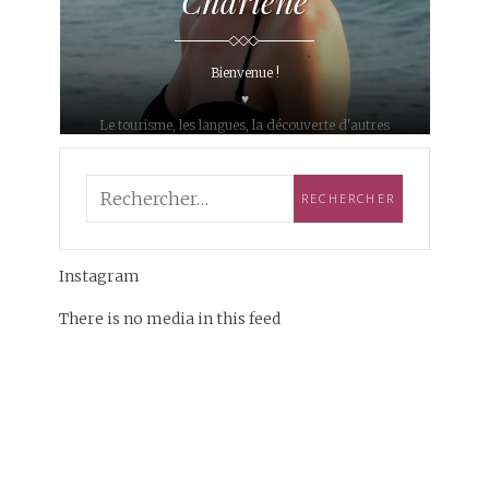
Charlène
Bienvenue !
♥
Le tourisme, les langues, la découverte d'autres
cultures... c'est ce qui m'anime depuis plusieurs
années.
Après avoir consacré mes études à différents
sujets, je suis devenue traductrice !
Sur mon blog, je vous partage mes voyages, mes
Instagram
coups de cœur, ma magnifique année passée en
Colombie ainsi que mon dernier voyage à vélo en
There is no media in this feed
France !