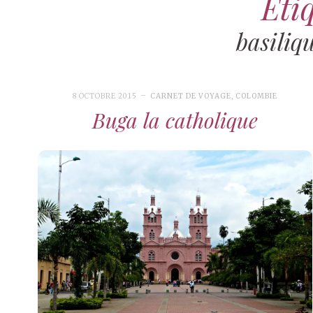
Étiq
basiliq
8 OCTOBRE 2015
CARNET DE VOYAGE
,
COLOMBIE
Buga la catholique