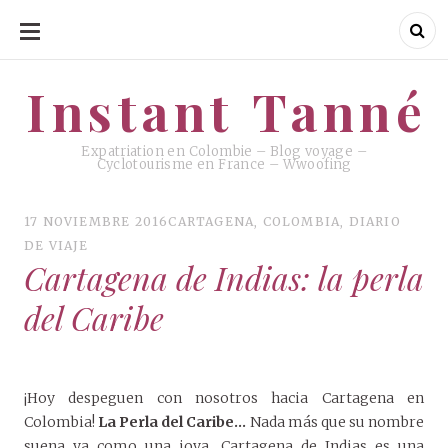
SKIP
TO
CONTENT
Instant Tanné
Instant Tanné
Expatriation en Colombie – Blog voyage –
Cyclotourisme en France – Wwoofing
17 NOVIEMBRE 2016
CARTAGENA
,
COLOMBIA
,
DIARIO
DE VIAJE
Cartagena de Indias: la perla
del Caribe
¡Hoy despeguen con nosotros hacia Cartagena en
Colombia!
La Perla del Caribe…
Nada más que su nombre
suena ya como una joya. Cartagena de Indias es una