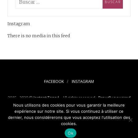
Instagram
There is no media in this feed
FACEBOOK
INSTAGRAM
2015 - 2020 ©
Instant Tanné
• All rights reserved •
Proudly powered
by WordPress
-
Theme: Silk Lite by
Pixelgrade
.
Nous utilisons des cookies pour vous garantir la meilleure
expérience sur notre site. Si vous continuez à utiliser ce
dernier, nous considérerons que vous acceptez l'utilisation des
cookies.
Ok