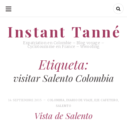
SKIP
TO
CONTENT
Instant Tanné
Instant Tanné
Expatriation en Colombie – Blog voyage –
Cyclotourisme en France – Wwoofing
Etiqueta:
visitar Salento Colombia
14 SEPTIEMBRE 2015
COLOMBIA
,
DIARIO DE VIAJE
,
EJE CAFETERO
,
SALENTO
Vista de Salento