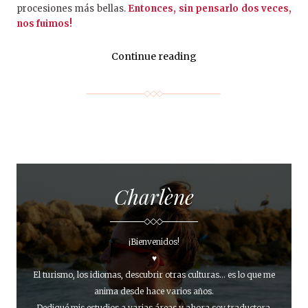
procesiones más bellas.
Entonces, sin pensarlo dos veces,
nos fuimos!
Continue reading
Charlène
¡Bienvenidos!
♥
El turismo, los idiomas, descubrir otras culturas... es lo que me
anima desde hace varios años.
Dediqué mis estudios a varias áreas y ahora soy traductora.