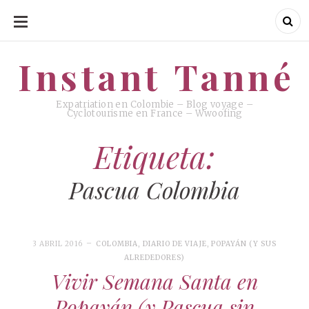
SKIP
TO
CONTENT
Instant Tanné
Instant Tanné
Expatriation en Colombie – Blog voyage –
Cyclotourisme en France – Wwoofing
Etiqueta:
Pascua Colombia
3 ABRIL 2016
COLOMBIA
,
DIARIO DE VIAJE
,
POPAYÁN (Y SUS
ALREDEDORES)
Vivir Semana Santa en
Popayán (y Pascua sin