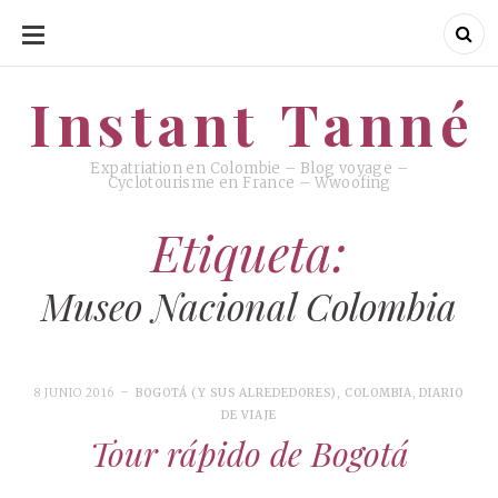
SKIP
TO
CONTENT
Instant Tanné
Instant Tanné
Expatriation en Colombie – Blog voyage –
Cyclotourisme en France – Wwoofing
Etiqueta:
Museo Nacional Colombia
8 JUNIO 2016
BOGOTÁ (Y SUS ALREDEDORES)
,
COLOMBIA
,
DIARIO
DE VIAJE
Tour rápido de Bogotá