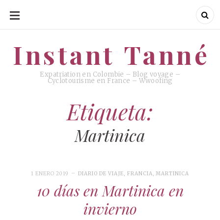
SKIP
TO
CONTENT
Instant Tanné
Instant Tanné
Expatriation en Colombie – Blog voyage –
Cyclotourisme en France – Wwoofing
Etiqueta:
Martinica
1 ENERO 2019
DIARIO DE VIAJE
,
FRANCIA
,
MARTINICA
10 días en Martinica en
invierno