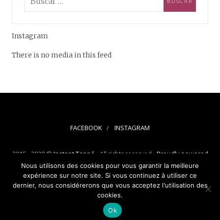
Instagram
There is no media in this feed
FACEBOOK
INSTAGRAM
2015 - 2020 ©
Instant Tanné
• All rights reserved •
Proudly powered
by WordPress
-
Theme: Silk Lite by
Pixelgrade
.
Nous utilisons des cookies pour vous garantir la meilleure
expérience sur notre site. Si vous continuez à utiliser ce
dernier, nous considérerons que vous acceptez l'utilisation des
cookies.
Ok