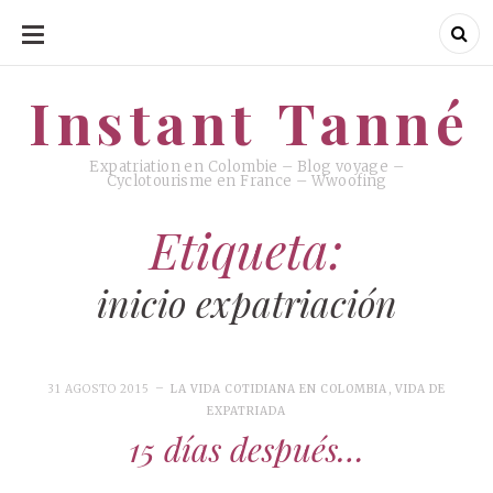
SKIP
TO
CONTENT
Instant Tanné
Instant Tanné
Expatriation en Colombie – Blog voyage –
Cyclotourisme en France – Wwoofing
Etiqueta:
inicio expatriación
31 AGOSTO 2015
LA VIDA COTIDIANA EN COLOMBIA
,
VIDA DE
EXPATRIADA
15 días después…