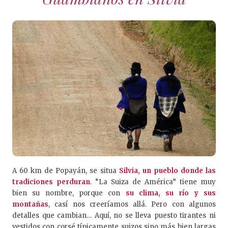
A 60 km de Popayán, se situa
Silvia, un pueblo donde las
tradiciones perduran
. “La Suiza de América” tiene muy
bien su nombre, porque con
su clima, su río y sus
montañas
, casí nos creeríamos allá. Pero con algunos
detalles que cambian… Aquí, no se lleva puesto tirantes ni
vestidos con corsé típicamente suizos sino más bien largas