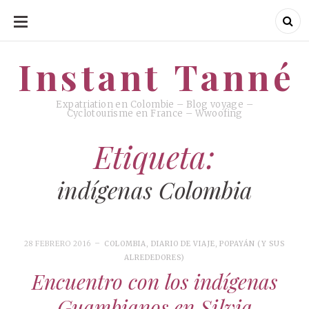
SKIP
TO
CONTENT
Instant Tanné
Instant Tanné
Expatriation en Colombie – Blog voyage –
Cyclotourisme en France – Wwoofing
Etiqueta:
indígenas Colombia
28 FEBRERO 2016
COLOMBIA
,
DIARIO DE VIAJE
,
POPAYÁN (Y SUS
ALREDEDORES)
Encuentro con los indígenas
Guambianos en Silvia