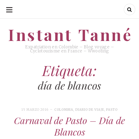
SKIP
TO
CONTENT
Instant Tanné
Instant Tanné
Expatriation en Colombie – Blog voyage –
Cyclotourisme en France – Wwoofing
Etiqueta:
día de blancos
15 MARZO 2016
COLOMBIA
,
DIARIO DE VIAJE
,
PASTO
Carnaval de Pasto – Día de
Blancos