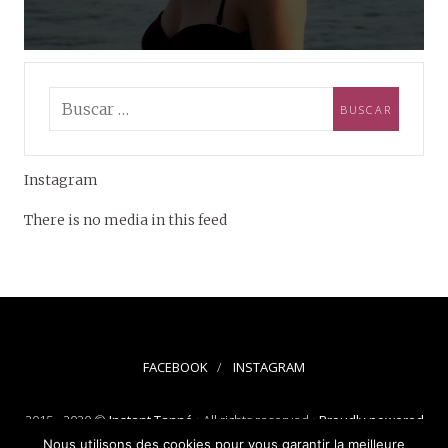
Instagram
There is no media in this feed
FACEBOOK
INSTAGRAM
2015 - 2020 ©
Instant Tanné
• All rights reserved •
Proudly powered
by WordPress
-
Theme: Silk Lite by
Pixelgrade
.
Nous utilisons des cookies pour vous garantir la meilleure