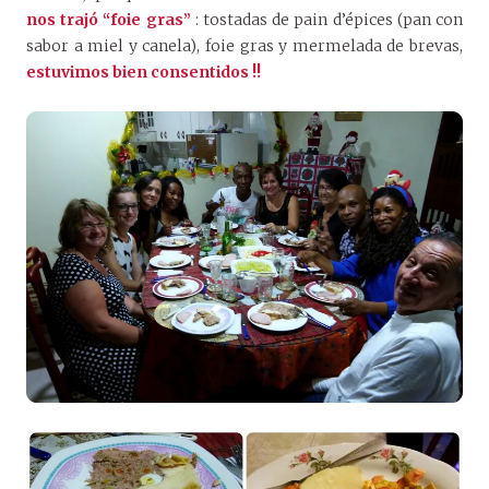
nos
trajó “foie gras”
: tostadas de pain d’épices (pan con
sabor a miel y canela), foie gras y mermelada de brevas,
estuvimos bien
c
onsentid
os
!!