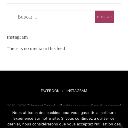
Instagram
There is no media in this feed
FACEBOOK
INSTAGRAM
2015 - 2020 ©
Instant Tanné
• All rights reserved •
Proudly powered
by WordPress
-
Theme: Silk Lite by
Pixelgrade
.
Nous utilisons des cookies pour vous garantir la meilleure
expérience sur notre site. Si vous continuez à utiliser ce
dernier, nous considérerons que vous acceptez l'utilisation des