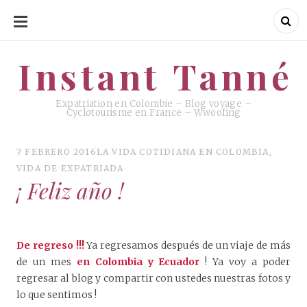
SKIP
TO
CONTENT
Instant Tanné
Instant Tanné
Expatriation en Colombie – Blog voyage –
Cyclotourisme en France – Wwoofing
7 FEBRERO 2016
LA VIDA COTIDIANA EN COLOMBIA
,
VIDA DE EXPATRIADA
¡ Feliz año !
De regreso !!!
Ya regresamos después de un viaje de más
de un mes
en Colombia y Ecuador
! Ya voy a poder
regresar al blog y compartir con ustedes nuestras fotos y
lo que sentimos !