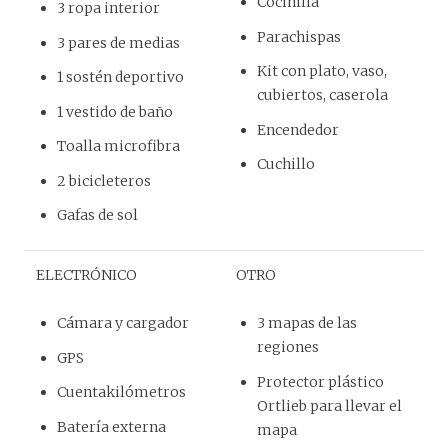
Cocinilla
3 ropa interior
Parachispas
3 pares de medias
Kit con plato, vaso,
1 sostén deportivo
cubiertos, caserola
1 vestido de baño
Encendedor
Toalla microfibra
Cuchillo
2 bicicleteros
Gafas de sol
ELECTRÓNICO
OTRO
Cámara y cargador
3 mapas de las
regiones
GPS
Protector plástico
Cuentakilómetros
Ortlieb para llevar el
Batería externa
mapa