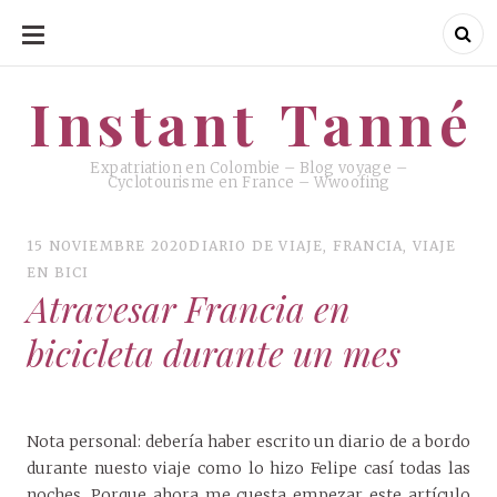
SKIP
TO
CONTENT
Instant Tanné
Instant Tanné
Expatriation en Colombie – Blog voyage –
Cyclotourisme en France – Wwoofing
15 NOVIEMBRE 2020
DIARIO DE VIAJE
,
FRANCIA
,
VIAJE
EN BICI
Atravesar Francia en
bicicleta durante un mes
Nota personal: debería haber escrito un diario de a bordo
durante nuesto viaje como lo hizo Felipe casí todas las
noches. Porque ahora me cuesta empezar este artículo