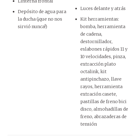
Linterna frontal
Luces delante y atrás
Depósito de agua para
la ducha (¡que no nos
Kit herramientas:
sirvió nunca!)
bomba, herramienta
de cadena,
destornillador,
eslabones rápidos 11 y
10 velocidades, pinza,
extracción plato
octalink, kit
antipinchazo, llave
rayos, herramienta
extración casete,
pastillas de freno bici
disco, almohadillas de
freno, abrazaderas de
tensión