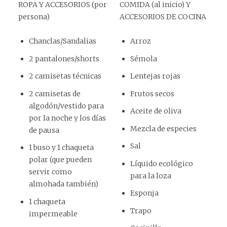
ROPA Y ACCESORIOS (por
COMIDA (al inicio) Y
persona)
ACCESORIOS DE COCINA
Chanclas/Sandalias
Arroz
2 pantalones/shorts
Sémola
2 camisetas técnicas
Lentejas rojas
2 camisetas de
Frutos secos
algodón/vestido para
Aceite de oliva
por la noche y los días
Mezcla de especies
de pausa
Sal
1 buso y 1 chaqueta
polar (que pueden
Líquido ecológico
servir como
para la loza
almohada también)
Esponja
1 chaqueta
Trapo
impermeable